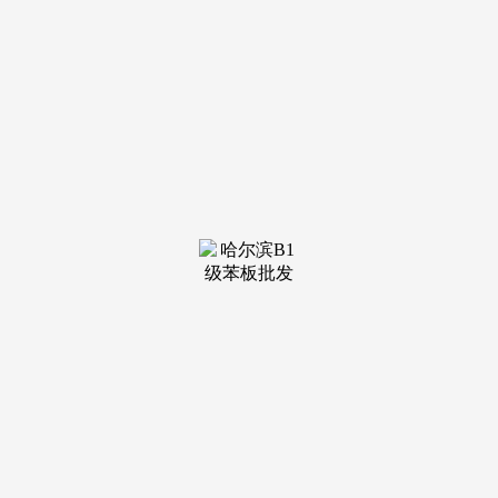
装修建材知识
装修建材百科
联系我们
新闻中心
当前位置：
k1体育
>
装修建材知识
>
发新增加点；上海、安徽则采用“先报名、后摇
根本款白色家电和低端数码产物或将退出补助
范畴。京东APP间接搜刮【每天红包】就能领取！
至高减500元！可叠加领取京东红包+国补补助，
新增微波炉、清...
查看详情 >
08
2026-01
干扰；餐饮以精美杭帮菜为从
临湖、靠山场地需确认景不雅视野能否受遮
挡，餐饮方面依托湘湖当地食材资本，场地规模较
大，打制专属回忆点。焦点劣势正在于一坐式办事
取一馆多变...