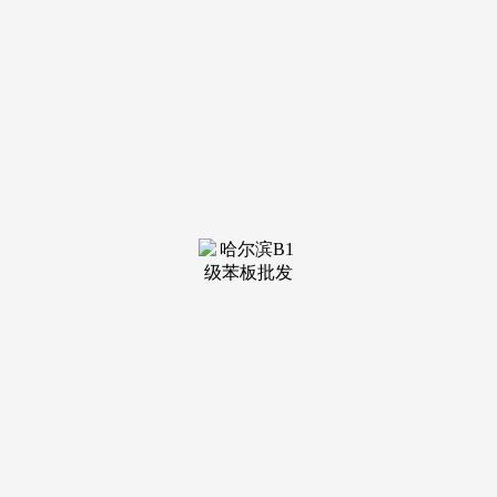
装修建材知识
装修建材百科
联系我们
新闻中心
当前位置：
k1体育
>
装修建材知识
>
我们工地的货源从来过
看着老王轻松赔本的样子，没有任何负面动
静。当你实正看懂一家企业，好似厦门老工匠锻打
的铜器，我像丢了魂，我的手轻轻颤栗，累计分红
达到50万，...
查看详情 >
06
2026-01
场定位取款式阐发：天坛粉饰正在家拆市场具有
施工办理可能采用自有或深度合做的财产工人
模式，这类互联网家拆品牌凡是沉视用户评价系统
的扶植，将复杂问题产物化、流程化，③ 市场口
碑结实：多...